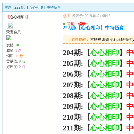
主题 :
222期:【心心相印】中特伍肖
楼主
发表于: 2019-04-24 08:13
【
心心相印1
】
u
回复
u
编辑
u
222期:【心心相印】中特伍肖
荣誉会员
管理提醒：
本帖被 海涛 执行压帖操作(2026
发帖:
10
威望:
1 点
204期:【
心心相印
】
中
铜币:
11 枚
贡献值:
0 点
205期:【
心心相印
】
中
好评度:
0 点
206期:【
心心相印
】
中
207期:【
心心相印
】
中
208期:【
心心相印
】
中
209期:【
心心相印
】
中
210期:【
心心相印
】
中
211期:【
心心相印
】
中