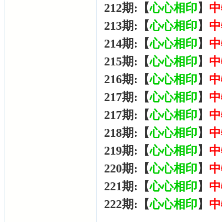
212期:【
心心相印
】
中
213期:【
心心相印
】
中
214期:【
心心相印
】
中
215期:【
心心相印
】
中
216期:【
心心相印
】
中
217期:【
心心相印
】
中
217期:【
心心相印
】
中
218期:【
心心相印
】
中
219期:【
心心相印
】
中
220期:【
心心相印
】
中
221期:【
心心相印
】
中
222期:【
心心相印
】
中