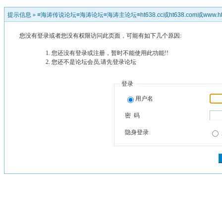
提示信息 »
≡海涛传说论坛≡海涛论坛≡海涛主论坛≡ht638.cc或ht638.com或www.ht
您没有登录或者您没有权限访问此页面，可能有如下几个原因:
您还没有登录或注册，暂时不能使用此功能!!
您还不是论坛会员,请先登录论坛
登录
用户名
密 码
隐身登录