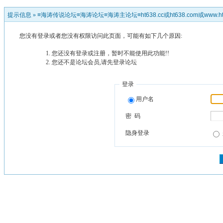
提示信息 »
≡海涛传说论坛≡海涛论坛≡海涛主论坛≡ht638.cc或ht638.com或www.ht
您没有登录或者您没有权限访问此页面，可能有如下几个原因:
您还没有登录或注册，暂时不能使用此功能!!
您还不是论坛会员,请先登录论坛
登录
用户名
密 码
隐身登录