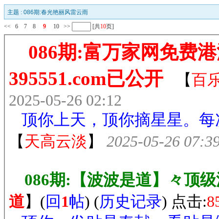
主题 :
086期:春光艳丽风雷云雨
<<
6
7
8
9
10
>>
[共
10
页]