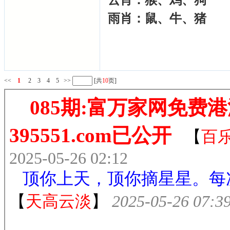
云肖：猴、鸡、狗
雨肖：鼠、牛、猪
<<
1
2
3
4
5
>>
[共
10
页]