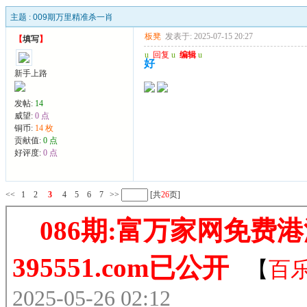
主题 :
009期万里精准杀一肖
板凳
发表于: 2025-07-15 20:27
【
填写
】
u
回复
u
编辑
u
好
新手上路
发帖:
14
威望:
0 点
铜币:
14 枚
贡献值:
0 点
好评度:
0 点
<<
1
2
3
4
5
6
7
>>
[共
26
页]