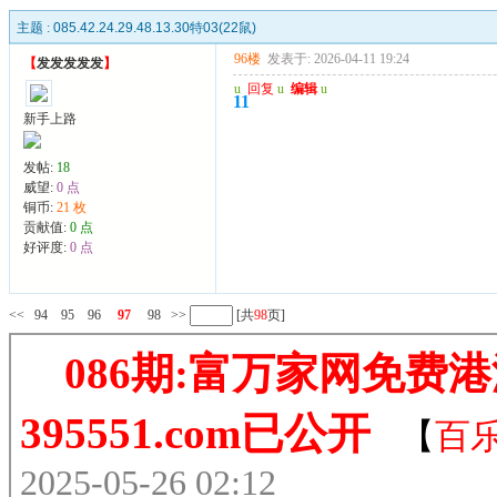
主题 :
085.42.24.29.48.13.30特03(22鼠)
96楼
发表于: 2026-04-11 19:24
【
发发发发发
】
u
回复
u
编辑
u
11
新手上路
发帖:
18
威望:
0 点
铜币:
21 枚
贡献值:
0 点
好评度:
0 点
<<
94
95
96
97
98
>>
[共
98
页]