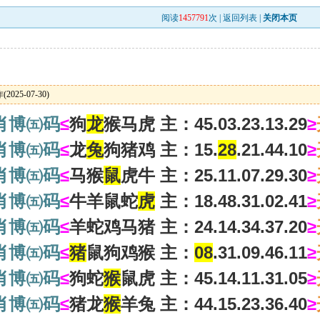
阅读
1457791
次 |
返回列表
|
关闭本页
25-07-30)
肖博㈤码
≤
狗
龙
猴马虎 主：45.03.23.13.29
≥
肖博㈤码
≤
龙
兔
狗猪鸡 主：15.
28
.21.44.10
≥
肖博㈤码
≤
马猴
鼠
虎牛 主：25.11.07.29.30
≥
肖博㈤码
≤
牛羊鼠蛇
虎
主：18.48.31.02.41
≥
肖博㈤码
≤
羊蛇鸡马猪 主：24.14.34.37.20
≥
肖博㈤码
≤
猪
鼠狗鸡猴 主：
08
.31.09.46.11
≥
肖博㈤码
≤
狗蛇
猴
鼠虎 主：45.14.11.31.05
≥
肖博㈤码
≤
猪龙
猴
羊兔 主：44.15.23.36.40
≥