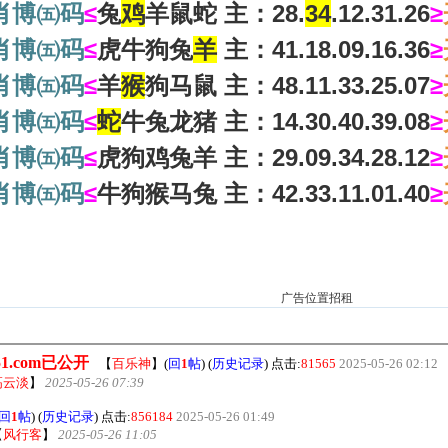
肖博㈤码
≤
兔
鸡
羊鼠蛇 主：28.
34
.12.31.26
≥
肖博㈤码
≤
虎牛狗兔
羊
主：41.18.09.16.36
≥
肖博㈤码
≤
羊
猴
狗马鼠 主：48.11.33.25.07
≥
肖博㈤码
≤
蛇
牛兔龙猪 主：14.30.40.39.08
≥
肖博㈤码
≤
虎狗鸡兔羊 主：29.09.34.28.12
≥
肖博㈤码
≤
牛狗猴马兔 主：42.33.11.01.40
≥
广告位置招租