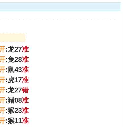
开
:龙27
准
开
:兔28
准
开
:鼠43
准
开
:虎17
准
开
:龙27
错
开
:猪08
准
开
:猴23
准
开
:猴11
准